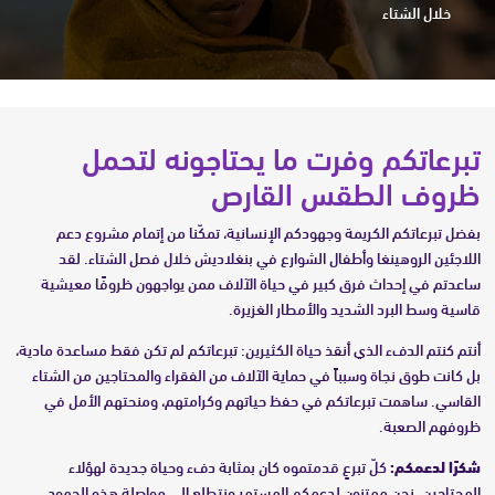
خلال الشتاء
تبرعاتكم وفرت ما يحتاجونه لتحمل
ظروف الطقس القارص
بفضل تبرعاتكم الكريمة وجهودكم الإنسانية، تمكّنا من إتمام مشروع دعم
اللاجئين الروهينغا وأطفال الشوارع في بنغلاديش خلال فصل الشتاء. لقد
ساعدتم في إحداث فرق كبير في حياة الآلاف ممن يواجهون ظروفًا معيشية
قاسية وسط البرد الشديد والأمطار الغزيرة.
أنتم كنتم الدفء الذي أنقذ حياة الكثيرين: تبرعاتكم لم تكن فقط مساعدة مادية،
بل كانت طوق نجاة وسبباً في حماية الآلاف من الفقراء والمحتاجين من الشتاء
القاسي. ساهمت تبرعاتكم في حفظ حياتهم وكرامتهم، ومنحتهم الأمل في
ظروفهم الصعبة.
شكرًا لدعمكم:
كلّ تبرعٍ قدمتموه كان بمثابة دفء وحياة جديدة لهؤلاء
المحتاجين. نحن ممتنون لدعمكم المستمر ونتطلع إلى مواصلة هذه الجهود