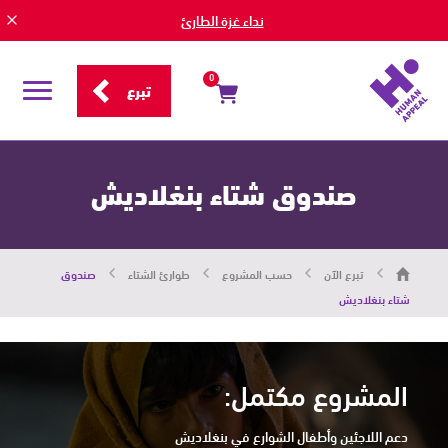
نداء غزة الطارئ
0
تبرع
قائمة
التصفح
صندوق شتاء بنغلاديش
هيومان
تبرع الآن
حسب المشروع
طوارئ الشتاء
صندوق
أبيل
|
شتاء بنغلاديش
حاضرون
من
أجل
الإنسان
المشروع مكتمل:
دعم اللاجئين وأطفال الشوارع في بنغلاديش