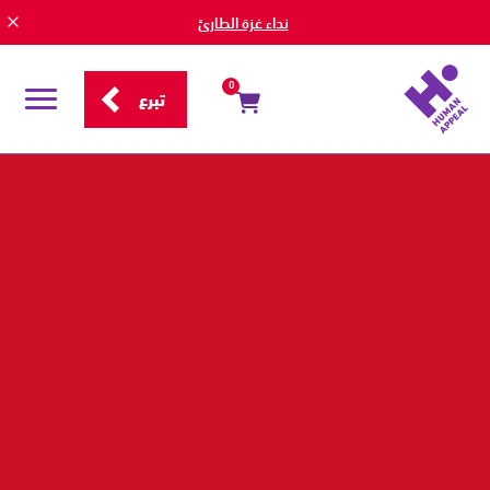
نداء غزة الطارئ
0
تبرع
قائمة
التصفح
العراق