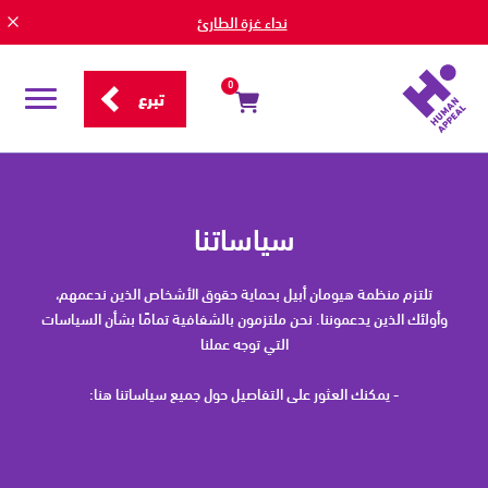
نداء غزة الطارئ
0
تبرع
قائمة
التصفح
سياساتنا
سياساتنا
تلتزم منظمة هيومان أبيل بحماية حقوق الأشخاص الذين ندعمهم،
وأولئك الذين يدعموننا. نحن ملتزمون بالشفافية تمامًا بشأن السياسات
التي توجه عملنا
- يمكنك العثور على التفاصيل حول جميع سياساتنا هنا: