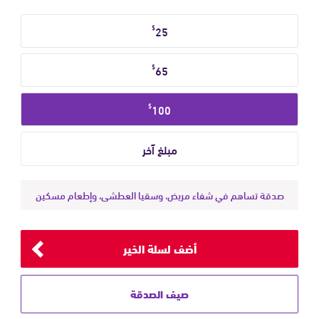
حدد
$
25
مبلغ
التبرع
$
65
$
100
صدقة تساهم في شفاء مريض، وسقيا العطشى، وإطعام مسكين
أضف لسلة الخير
صيف الصدقة