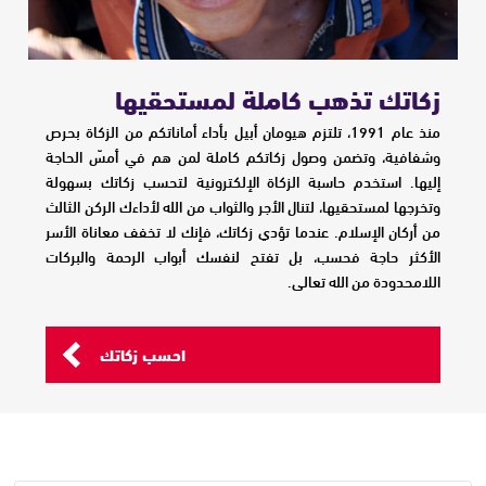
زكاتك تذهب كاملة لمستحقيها
منذ عام 1991، تلتزم هيومان أبيل بأداء أماناتكم من الزكاة بحرص
وشفافية، وتضمن وصول زكاتكم كاملة لمن هم في أمسّ الحاجة
إليها. استخدم حاسبة الزكاة الإلكترونية لتحسب زكاتك بسهولة
وتخرجها لمستحقيها، لتنال الأجر والثواب من الله لأداءك الركن الثالث
من أركان الإسلام. عندما تؤدي زكاتك، فإنك لا تخفف معاناة الأسر
الأكثر حاجة فحسب، بل تفتح لنفسك أبواب الرحمة والبركات
اللامحدودة من الله تعالى.
احسب زكاتك