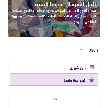
لأجل السودان وجرحنا الممتد
نمد يد العون لأهلنا في السودان بطرود الإغاثة الغذائية والمساعدات
الطبية. فحتى الآن لازالت هناك أزمات غذائية وطبية كبيرة يواجهها
أهلنا في السودان.
حدد
تكرار
تبرع شهري
التبرع
تبرع مرة واحدة
حدد
$
85
مبلغ
التبرع