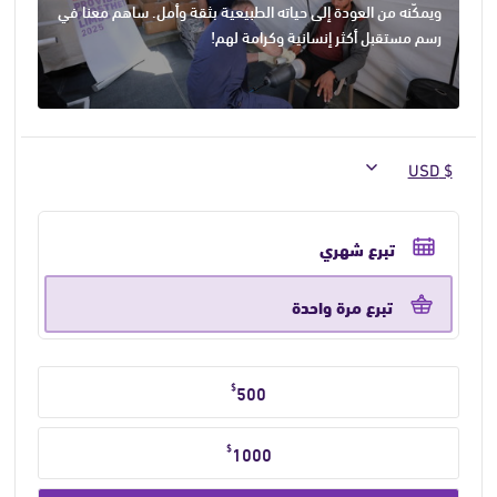
ويمكّنه من العودة إلى حياته الطبيعية بثقة وأمل. ساهم معنا في
رسم مستقبل أكثر إنسانية وكرامة لهم!
حدد
تكرار
تبرع شهري
التبرع
تبرع مرة واحدة
حدد
$
500
مبلغ
التبرع
$
1000