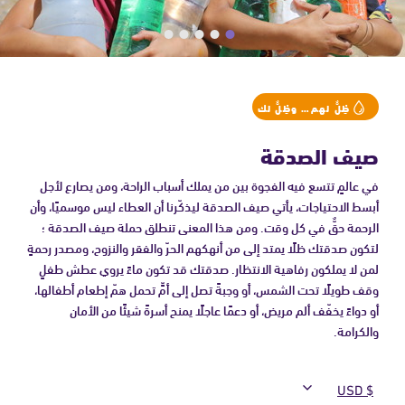
ظِلٌّ لهم… وظِلٌّ لك
صيف الصدقة
في عالمٍ تتسع فيه الفجوة بين من يملك أسباب الراحة، ومن يصارع لأجل
أبسط الاحتياجات، يأتي صيف الصدقة ليذكّرنا أن العطاء ليس موسميًا، وأن
الرحمة حقٌّ في كل وقت. ومن هذا المعنى تنطلق حملة صيف الصدقة ؛
لتكون صدقتك ظلًا يمتد إلى من أنهكهم الحرّ والفقر والنزوح، ومصدر رحمةٍ
لمن لا يملكون رفاهية الانتظار. صدقتك قد تكون ماءً يروي عطش طفلٍ
وقف طويلًا تحت الشمس، أو وجبةً تصل إلى أمٍّ تحمل همّ إطعام أطفالها،
أو دواءً يخفّف ألم مريض، أو دعمًا عاجلًا يمنح أسرةً شيئًا من الأمان
والكرامة.