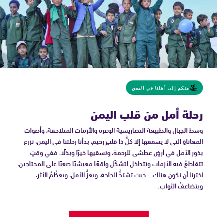
منكم إلى أهلنا في اليمن
رحلة أمل من قلب اليمن
وسط الجبال والطبيعة التضاريسية الوعرة والأزمات المتلاحقة، وأصوات
المعاناةِ التي لا يسمعها إلا كلُّ ذا قلبٍ رحيم، بدأنا رحلتنا في اليمن، نزرع
بذور الأمل في أرضٍ عطشى للرحمة، ونسقيها خيرًا وبذلًا. ففي وقتٍ
تتقاطعُ فيه الأزمات وتتداخل لتشكّل واقعًا معيشيًا صعبًا على المحتاجين،
اخترنا أن نكون هناك… حيث تشتدُّ الحاجة، ويعزُّ الأمل، ويعظُمُ الأثر،
ويتضاعفُ الثواب.