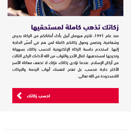
زكاتك تذهب كاملة لمستحقيها
منذ عام 1991، تلتزم هيومان أبيل بأداء أماناتكم من الزكاة بحرص
وشفافية، وتضمن وصول زكاتكم كاملة لمن هم في أمسّ الحاجة
إليها. استخدم حاسبة الزكاة الإلكترونية لتحسب زكاتك بسهولة
وتخرجها لمستحقيها، لتنال الأجر والثواب من الله لأداءك الركن الثالث
من أركان الإسلام. عندما تؤدي زكاتك، فإنك لا تخفف معاناة الأسر
الأكثر حاجة فحسب، بل تفتح لنفسك أبواب الرحمة والبركات
اللامحدودة من الله تعالى.
احسب زكاتك