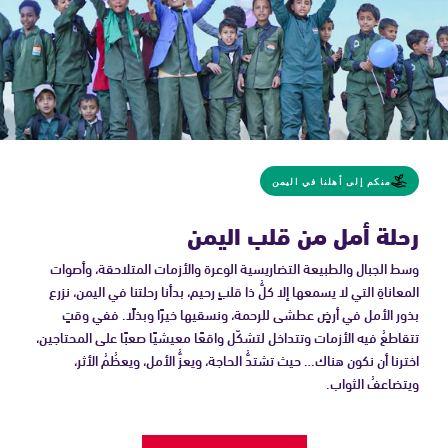
منكم إلى أهلنا في اليمن
رحلة أمل من قلب اليمن
وسط الجبال والطبيعة التضاريسية الوعرة والأزمات المتلاحقة، وأصوات
المعاناةِ التي لا يسمعها إلا كلُّ ذا قلبٍ رحيم، بدأنا رحلتنا في اليمن، نزرع
بذور الأمل في أرضٍ عطشى للرحمة، ونسقيها خيرًا وبذلًا. ففي وقتٍ
تتقاطعُ فيه الأزمات وتتداخل لتشكّل واقعًا معيشيًا صعبًا على المحتاجين،
اخترنا أن نكون هناك… حيث تشتدُّ الحاجة، ويعزُّ الأمل، ويعظُمُ الأثر،
ويتضاعفُ الثواب.