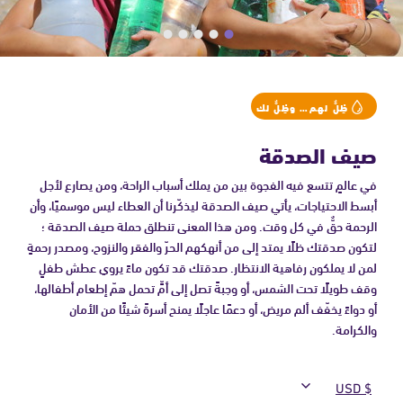
ظِلٌّ لهم… وظِلٌّ لك
صيف الصدقة
في عالمٍ تتسع فيه الفجوة بين من يملك أسباب الراحة، ومن يصارع لأجل
أبسط الاحتياجات، يأتي صيف الصدقة ليذكّرنا أن العطاء ليس موسميًا، وأن
الرحمة حقٌّ في كل وقت. ومن هذا المعنى تنطلق حملة صيف الصدقة ؛
لتكون صدقتك ظلًا يمتد إلى من أنهكهم الحرّ والفقر والنزوح، ومصدر رحمةٍ
لمن لا يملكون رفاهية الانتظار. صدقتك قد تكون ماءً يروي عطش طفلٍ
وقف طويلًا تحت الشمس، أو وجبةً تصل إلى أمٍّ تحمل همّ إطعام أطفالها،
أو دواءً يخفّف ألم مريض، أو دعمًا عاجلًا يمنح أسرةً شيئًا من الأمان
والكرامة.