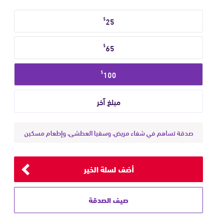
حدد
$
25
مبلغ
التبرع
$
65
$
100
صدقة تساهم في شفاء مريض، وسقيا العطشى، وإطعام مسكين
أضف لسلة الخير
صيف الصدقة