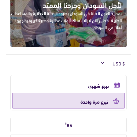
لأجل السودان وجرحنا الممتد
نمد يد العون لأهلنا في السودان بطرود الإغاثة الغذائية والمساعدات
الطبية. فحتى الآن لازالت هناك أزمات غذائية وطبية كبيرة يواجهها
أهلنا في السودان.
حدد
تكرار
تبرع شهري
التبرع
تبرع مرة واحدة
حدد
$
85
مبلغ
التبرع