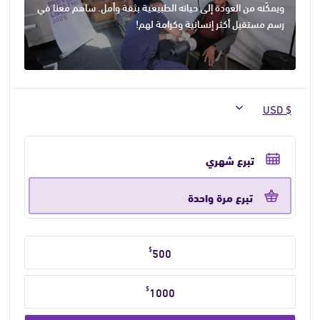
ويمكّنه من العودة إلى حياته الطبيعية بثقة وأمل. ساهم معنا في
رسم مستقبل أكثر إنسانية وكرامة لهم!
حدد
تكرار
تبرع شهري
التبرع
تبرع مرة واحدة
حدد
$
500
مبلغ
التبرع
$
1000