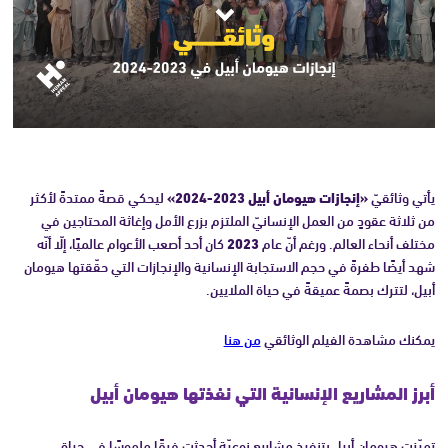
يأتي وثائقيّ
«إنجازات هيومان أبيل 2023-2024»
ليحكي قصةً ممتدةً لأكثر
من ثلاثة عقودٍ من العمل الإنسانيّ الملتزم بزرع الأمل وإغاثة المحتاجين في
مختلف أنحاء العالم. ورغم أنّ عام
2023
كان أحد أصعب الأعوام عالميًا، إلّا أنّه
شهد أيضًا طفرةً في حجم الاستجابة الإنسانية والإنجازات التي حقّقتها هيومان
أبيل، لتترك بصمةً عميقةً في حياة الملايين.
يمكنك مشاهدة الفيلم الوثائقي
من هنا
أبرز المشاريع الإنسانية التي نفذتها هيومان أبيل
تميّزت هيومان أبيل بتنفيذ مشاريع نوعيّة أحدثت فرقًا ملموسًا في حياة