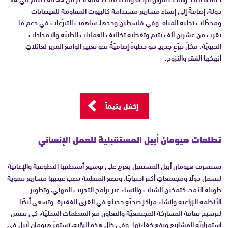
دولة، إضافةً إلى إنشاء مشاريع مستدامة كالبيوت المقاومة للفيضانات
ومحطّات تحلية المياه. وفي فلسطين وحدها، ساهمت التبرّعات في دعم ما
يقرب من عشرين ألف يتيم وتغطية تكاليف العمليات الطبيّة والإمدادات
الحيويّة. فكلّ تبرّعٍ جديدٍ هو خطوةٌ إضافيّةٌ نحو تغيير الواقع المرير لعائلاتٍ
أنهكها الفقر والنزوح.
إكفل يتيماً
تطلعات هيومان أبيل المستقبلية للعمل الإنساني
تستشرف هيومان أبيل المستقبل بعزمٍ على توسيع أنشطتها التطوعية والإغاثية
لتشمل دولًا ومجتمعاتٍ أكثر احتياجًا. وتضع المنظمة نصب عينيها مشاريع تنموية
طويلة الأمد، كتمكين الشباب والنساء عبر برامج التدريب المهني، وتطوير
الأنظمة الزراعية وإنشاء مراكز صحيّةٍ حديثةٍ في القرى الفقيرة. وتسعى أيضًا
لترسيخ ثقافة المشاركة المجتمعيّة والتعاون مع المنظمات المحليّة، كي تضمن
استمراريّة المشاريع ورفع كفاءتها. وفي ظل هذه الرؤية، تستمرّ هيومان أبيل في