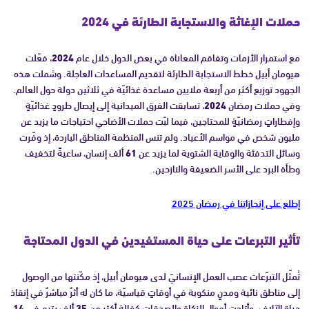
حملات الإغاثة والاستجابة الطارئة في
2024
مع استمرار الأزمات وتفاقم المعاناة في بعض الدول خلال عام
2024
، فعّلت
هيومان أبيل خطط الاستجابة الطارئة لتقديم المساعدات العاجلة. وشملت هذه
الجهود توزيع أكثر من أربعة ملايين مساعدة غذائيّة في ثلاثين دولة حول العالم.
وفي حملات رمضان
2024
، تسابقت الفرق الميدانية إلى إيصال طرودٍ غذائيّةٍ
وإفطاراتٍ رمضانيّةٍ للمحتاجين، فيما لبّت حملات الأضاحي احتياجات ما يزيد عن
مليون شخص في مواسم الأعياد. ولم تنس المنظمة المناطق الباردة، إذ وفّرت
وسائل التدفئة والوقاية الشتوية لما يزيد عن
61
ألف إنسان، ساعيةً لتخفيف
وطأة البرد على الأسر الضعيفة والنازحين.
إطلع على إنجازاتنا في رمضان 2025
تأثير التبرعات على حياة المستفيدين في الدول المحتاجة
تُمثّل التبرّعات عصب العمل الإنسانيّ لدى هيومان أبيل، إذ مكّنتها من الوصول
إلى مناطق نائية ومدنٍ منكوبة في أوقاتٍ قياسيّة، ما كان له أثرٌ مباشرٌ في إنقاذ
حياة الآلاف. وأتاحت أموال الزكاة والصدقات كفالة أكثر من
35
ألف يتيم في
14