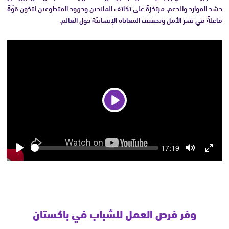
حشد الموارد والدعم، مرتكزةً على تكاتف المانحين وجهود المتطوعين لتكون قوّةً
فاعلةً في نشر الأمل وتخفيف المعاناة الإنسانيّة حول العالم.
Play
Seek
Current
17:19
time
Play
Toggle
Toggle
Mute
Fullsc
وفر فرص العمل للشباب في باكستان