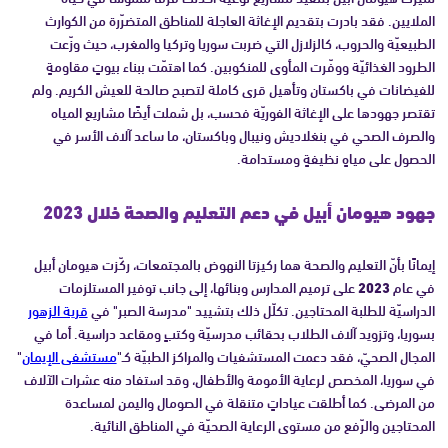
الملايين. فقد بادرت بتقديم الإغاثة العاجلة للمناطق المتضرّرة من الكوارث
الطبيعيّة والحروب، كالزلازل التي ضربت سوريا وتركيا والمغرب، حيث وزّعت
الطرود الغذائيّة ووفّرت المأوى للمنكوبين. كما اهتمّت ببناء بيوتٍ مقاومةٍ
للفيضانات في باكستان وتأهيل قرى كاملة لتصبح صالحة للعيش الكريم. ولم
تقتصر جهودها على الإغاثة الفوريّة فحسب، بل شملت أيضًا مشاريع المياه
والصرف الصحي في بنغلاديش ونيبال وباكستان، ما ساعد آلاف الأسر في
الحصول على مياهٍ نظيفةٍ ومستدامة.
جهود هيومان أبيل في دعم التعليم والصحة خلال 2023
إيمانًا بأنّ التعليم والصحة هما ركيزتا النهوض بالمجتمعات، ركّزت هيومان أبيل
في عام
2023
على ترميم المدارس وبنائها، إلى جانب توفير المستلزمات
الدراسيّة للطلبة المحتاجين. تكلّل ذلك بتشييد "مدرسة الصبر" في
قرية الزهور
بسوريا، وتزويد آلاف الطلاب بحقائب مدرسيّة وكتبٍ ومقاعد دراسية. أما في
المجال الصحيّ، فقد دعمت المستشفيات والمراكز الطبيّة كـ"
مستشفى الإيمان
"
في سوريا، المخصص لرعاية الأمومة والأطفال، وقد استفاد منه عشرات الآلاف
من المرضى. كما أطلقت عياداتٍ متنقلة في الصومال واليمن لمساعدة
المحتاجين والرّفع من مستوى الرعاية الصحيّة في المناطق النائية.