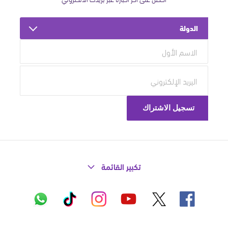
الدولة
تكبير القائمة
X
فيسبوك
إنستاغرام
تيك
واتساب
يوتيوب
توك