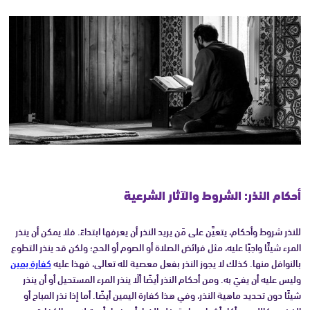
أحكام النذر: الشروط والآثار الشرعية
للنذر شروط وأحكام، يتعيَّن على مَن يريد النذر أن يعرفها ابتداءً. فلا يمكن أن ينذر
المرء شيئًا واجبًا عليه، مثل فرائض الصلاة أو الصوم أو الحج؛ ولكن قد ينذر التطوع
بالنوافل منها. كذلك لا يجوز النذر بفعل معصية لله تعالى، فهذا عليه
كفارة يمين
وليس عليه أن يفيَ به. ومن أحكام النذر أيضًا ألّا ينذر المرء المستحيل أو أن ينذر
شيئًا دون تحديد ماهية النذر، وفي هذا كفارة اليمين أيضًا. أما إذا نذر المباح أو