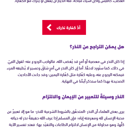
الغضب، كاللبس وأكل أشياء مباحة، فله الخيار أن يفعل أو يترك مع الكفارة.
أدِّ كفارة نذرك
هل يمكن التراجع عن النذر؟
إذا كان النذر في معصية أو أمرٍ قد يُغضب الله، فالواجب الرجوع عنه؛ لقول النبيّ
في ذلك، كما سنُورد لاحقًا. أما إن كان النذر في أمرٍ شاقّ وعسير لا يُطيقه المرء،
فيمكنه الرجوع عنه، وعليه كفّارة مثل كفّارة اليمين؛ وقد جاءت الأحاديث
الصحيحة بهذا كما سنذكر أيضًا في النهاية.
النذر وسيلةً للتعبير عن الإيمان والالتزام
يرى بعض العلماء أن النذر -المتحقّق بالشروط الشرعية للنذر- ما هو إلا تعبيرٌ عن
محبة الإنسان لله ومعرفته إياه؛ فإن المسلم إذا عرف الله حقيقةً نذر له حياته
كلَّها، وهو محاولة من الإنسان لالتزام الطاعات والتقيّد بها؛ فعند تفسير الآية