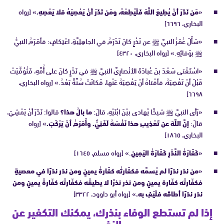
«
مَن نَذَرَ أنْ يُطِيعَ اللَّهَ فَلْيُطِعْهُ، ومَن نَذَرَ أنْ يَعْصِيَهُ فلا يَعْصِهِ.
» [رواه
البخاري، ٦٦٩٦]
«سَأَلَ عُمَرُ النبيَّ ﷺ عن نَذْرٍ كانَ نَذَرَهُ في الجاهِلِيَّةِ، اعْتِكافٍ: فأمَرَهُ النبيُّ
ﷺ بوَفائِهِ.» [رواه البخاري، ٤٣٢٠]
«اسْتَفْتى سَعْدَ بنَ عُبادَةَ الأنْصارِيَّ النبيَّ ﷺ في نَذْرٍ كانَ على أُمِّهِ، فَتُوُفِّيَتْ
قَبْلَ أنْ تَقْضِيَهُ، فأفْتاهُ أنْ يَقْضِيَهُ عَنْها، فَكانَتْ سُنَّةً بَعْدُ.» [رواه البخاري،
٦٦٩٨]
«رَأى النبيَّ ﷺ شيخًا يُهادى بيْنَ ابْنَيْهِ، قالَ:
ما بالُ هذا؟
قالوا: نَذَرَ أنْ يَمْشِيَ،
قالَ:
إنَّ اللَّهَ عن تَعْذِيبِ هذا نَفْسَهُ لَغَنِيٌّ. وأَمَرَهُ أنْ يَرْكَبَ.
» [رواه
البخاري، ١٨٦٥]
«
كَفّارَةُ النَّذْرِ كَفّارَةُ اليَمِينِ
.» [رواه مسلم، ١٦٤٥]
«
من نذر نذرًا لم يُسمِّه فكفّارتُه كفّارةُ يمينٍ ومن نذر نذرًا في معصيةٍ
فكفّارتُه كفّارة يمينٍ ومن نذر نذرًا لا يطيقُه فكفّارتُه كفّارةُ يمينٍ ومن
نذر نذرًا أطاقَه فلْيَفِ به.
» [رواه أبو داوود، ٣٣٢٢]
إذا لم تستطع الوفاء بنذرك، يمكنك التكفير عن
النذر