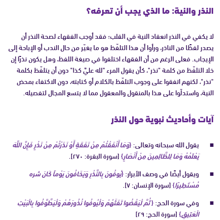
النذر والنية: ما الذي يجب أن تعرفه؟
لا يكفي في النذر انعقاد النية في القلب؛ فقد أوجب الفقهاء لصحة النذر أن
يصدر لفظًا من الناذر، ورأوا أن هذا التلفّظ هو ما يغيّر من حال الندب أو الإباحة إلى
الإيجاب. فعلى الرغم من أن الفقهاء اختلفوا في صيغة اللفظ، وهل يكون نذرًا إن
خلا التلفّظ من كلمة "نذر"، كأن يقول المرء "لله عليَّ كذا" دون أن يتلفّظ بكلمة
"نذر"، لكنهم اتفقوا على وجوب التلفّظ بالكلام أو كتابته، دون الاكتفاء بمحض
النية، واستدلّوا على هذا بالمنقول والمعقول مما لا يتسع المجال لتفصيله.
آيات وأحاديث نبوية حول النذر
يقول الله سبحانه وتعالى:
{
وَمَا أَنْفَقْتُمْ مِنْ نَفَقَةٍ أَوْ نَذَرْتُمْ مِنْ نَذْرٍ فَإِنَّ اللَّهَ
يَعْلَمُهُ وَمَا لِلظَّالِمِينَ مِنْ أَنْصَارٍ
}
[سورة البقرة: ٢٧٠].
ويقول أيضًا في وصف الأبرار:
{
يُوفُونَ بِالنَّذْرِ وَيَخَافُونَ يَوْماً كَانَ شره
مُسْتَطِيرًا
}
[سورة الإنسان: ٧].
وفي سورة الحج:
{
ثُمَّ لْيَقْضُوا تَفَثَهُمْ وَلْيُوفُوا نُذُورَهُمْ وَلْيَطَّوَّفُوا بِالْبَيْتِ
الْعَتِيقِ
}
[سورة الحج: ٢٩]