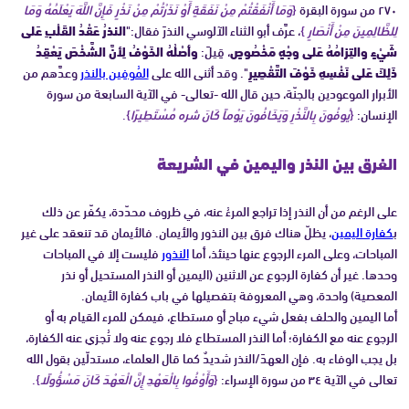
٢٧٠ من سورة البقرة
{
وَمَا أَنْفَقْتُمْ مِنْ نَفَقَةٍ أَوْ نَذَرْتُمْ مِنْ نَذْرٍ فَإِنَّ اللَّهَ يَعْلَمُهُ وَمَا
لِلظَّالِمِينَ مِنْ أَنْصَارٍ
}
، عرَّف أبو الثناء الآلوسي النذرَ فقال:"
النذرُ عَقْدُ القَلْبِ عَلى
شَيْءٍ والتِزامُهُ عَلى وجْهٍ مَخْصُوصٍ
، قِيلَ:
وأصْلُهُ الخَوْفُ لِأنَّ الشَّخْصَ يَعْقِدُ
ذَلِكَ عَلى نَفْسِهِ خَوْفَ التَّقْصِيرِ
". وقد أثنى الله على
المُوفِين بالنذر
وعدَّهم من
الأبرار الموعودين بالجنّة، حين قال الله -تعالى- في الآية السابعة من سورة
الإنسان:
{
يُوفُونَ بِالنَّذْرِ وَيَخَافُونَ يَوْماً كَانَ شره مُسْتَطِيرًا
}.
الفرق بين النذر واليمين في الشريعة
على الرغم من أن النذر إذا تراجع المرءُ عنه، في ظروف محدّدة، يكفّر عن ذلك
ب
كفارة اليمين
، يظلّ هناك فرق بين النذور والأيمان. فالأيمان قد تنعقد على غير
المباحات، وعلى المرء الرجوع عنها حينئذ، أما
النذور
فليست إلا في المباحات
وحدها. غير أن كفارة الرجوع عن الاثنين (اليمين أو النذر المستحيل أو نذر
المعصية) واحدة، وهي المعروفة بتفصيلها في باب كفارة الأيمان.
أما اليمين والحلف بفعل شيء مباح أو مستطاع، فيمكن للمرء القيام به أو
الرجوع عنه مع الكفارة؛ أما النذر المستطاع فلا رجوع عنه ولا تُجزي عنه الكفارة،
بل يجب الوفاء به. فإن العهدَ/النذر شديدٌ كما قال العلماء، مستدلّين بقول الله
تعالى في الآية ٣٤ من سورة الإسراء:
{
وَأَوْفُوا بِالْعَهْدِ إِنَّ الْعَهْدَ كَانَ مَسْؤُولًا
}.