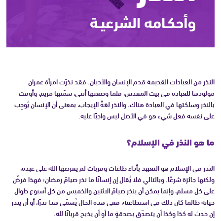
النذر من العبادات القديمة قدم الإنسان والأديان. فقد نذرَت امرأة عمران
مولودها للعبادة في بيت المقدس، فلما وضعتها أنثى، سمّتها مريم، وأوفت
بالنذر وسلكتها في العبادة هناك. والنذر لغةً الإيجاب، بمعنى أن الإنسان يُوجِب
على نفسه فعل شيء هو في الأصل ليس واجبًا عليه.
ما هو النذر في الإسلام؟
النذر في الإسلام هو التعهد بأداء طاعات وقربات لم يفرضها الله على عبده،
ولكنها جائزة شرعًا. وبالتالي فلا يُقال إن إنسانًا ما نذر صيامَ رمضان؛ فهذا فرضٌ
على كل مسلم، وإنما يمكن أن ينذر صيامَ الاثنين والخميس من كل أسبوع طوال
حياته طالما كان ذلك في استطاعته، ففي هذه الحال يُسمّى هذا نذرًا، أو أن ينذر
إن حدث له كذا وكذا أن يتصدّق بصدقةٍ ما أو أن يذبح قربانًا لله.