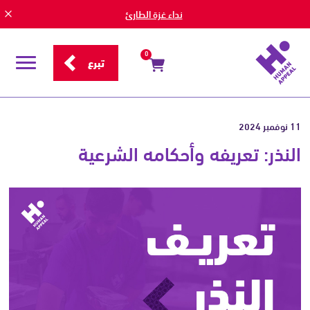
نداء غزة الطارئ
0
تبرع
قائمة
التصفح
11 نوفمبر 2024
النذر: تعريفه وأحكامه الشرعية