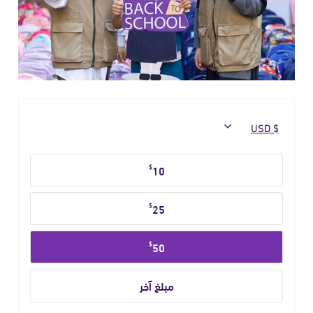
حدد
$
10
مبلغ
التبرع
$
25
$
50