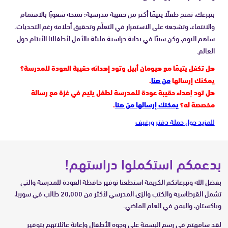
بتبرعك، تمنح طفلًا يتيمًا أكثر من حقيبة مدرسية؛ تمنحه شعورًا بالاهتمام
والانتماء، وتشجعه على الاستمرار في التعلّم وتحقيق أحلامه رغم التحديات.
ساهم اليوم، وكن سببًا في بداية دراسية مليئة بالأمل لأطفالنا الأيتام حول
العالم.
هل تكفل يتيمًا مع هيومان أبيل وتود إهدائه حقيبة العودة للمدرسة؟
يمكنك إرسالها
من هنا
.
هل تود إهداء حقيبة عودة للمدرسة لطفل يتيم في غزة مع رسالة
مخصصة له؟
يمكنك إرسالها من هنا
.
للمزيد حول حملة دفتر ورغيف
بدعمكم استكملوا دراستهم!
بفضل الله وتبرعاتكم الكريمة استطعنا توفير حافظة العودة للمدرسة والتي
تشمل القرطاسية والكتب والزي المدرسي لأكثر من 20,000 طالب في سوريا،
وباكستان، واليمن في العام الماضي.
لقد سامهتم في رسم البسمة على وجوه الأطفال وإعانة عائلاتهم بتوفير