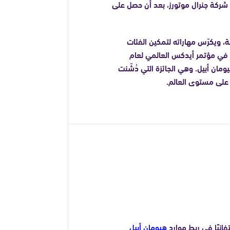
ي شركة جنرال موتورز، بعد أن حصل على
، ويكرّس مهاراته لتمكين الفئات
في مؤتمر أيدكس العالمي لعام
مان أبيل. وهي الجائزة التي دُشّنت
ية على مستوى العالم.
انيًا في ربط موارد
هيومان أبيل