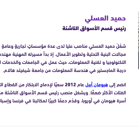
حميد العسلي
رئيس قسم الأسواق الناشئة
شغَلَ حميد العسلي مناصب عليا لدى عدة مؤسساتٍ تجاريةٍ وعامةٍ 
مجالات البنية التحتية وتطوير الأعمال. إذ بدأ مسيرته المهنية مهندسً
التكنولوجيا و تقنية المعلومات، حيث عمل في الجامعات والخدمات 
درجة الماجستير في هندسة المعلومات من جامعة شيفيلد هالام.
انضم إلى
هيومان أبيل
عام
2012
سعيًا لإدماج الابتكار من القطاع 
الفئات الأكثر ضعفًا. ويشغل منصب رئيس قسم الأسواق الناشئة م
أسرة هيومان في أوروبا، وقدّم دعمًا كبيرًا لمكاتبنا في فرنسا وإسبانيا