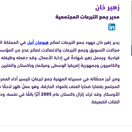
زهير خان
مدير جمع التبرعات المجتمعية
يدير زهير خان جهود جمع التبرعات لصالح
هيومان أبيل
في المملكة الم
مجالات التسويق وجمع التبرعات والاتصالات لصالح عددٍ من المؤسسا
قيادية. ويحمل زهير شهادةً في إدارة الأعمال، وقد دفعته وظيفته
والكاميرون وجمهورية إفريقيا الوسطى وميانمار وباكستان والفلبين وس
ومن أبرز محطّاته في مسيرته المهنية جمع تبرعاتٍ لتيسير أداء العمر
المجتمع بقضايا ضحايا العنف بالمواد الحارقة، وهو عملٌ ظهر لاحقًا في
الأوسكار. وقد ترك زلزال باكستان عام
2005
أثرًا بالغًا في نفسه، 
الفئات الضعيفة.