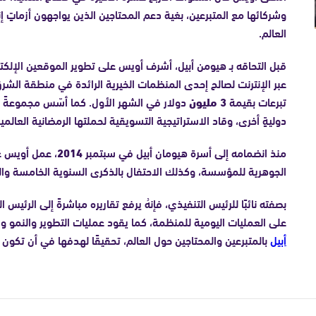
وشركائها مع المتبرعين، بغية دعم المحتاجين الذين يواجهون أزماتٍ إن
العالم.
قبل التحاقه بـ هيومن أبيل، أشرف أويس على تطوير الموقعين الإلكترو
عبر الإنترنت لصالح إحدى المنظمات الخيرية الرائدة في منطقة الشر
تبرعات بقيمة
3 مليون
دولار في الشهر الأول. كما أسّس مجموعةً ع
دوليةٍ أخرى، وقاد الاستراتيجية التسويقية لحملتها الرمضانية العالمية
منذ انضمامه إلى أسرة هيومان أبيل في سبتمبر
2014
، عمل أويس عل
الجوهرية للمؤسسة، وكذلك الاحتفال بالذكرى السنوية الخامسة وا
بصفته نائبًا للرئيس التنفيذي، فإنهُ يرفع تقاريره مباشرةً إلى الرئ
على العمليات اليومية للمنظمة، كما يقود عمليات التطوير والنمو و
أبيل
بالمتبرعين والمحتاجين حول العالم، تحقيقًا لهدفها في أن تكون