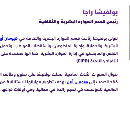
بولفيشا راجا
رئيس قسم الموارد البشرية والثقافية
تتولى بولفيشا رئاسة قسم الموارد البشرية والثقافة في
هيومان أبي
البشرية، والحماية، وإدارة المتطوعين، واستقطاب المواهب. وتحمل
النفس والماجستير في إدارة الموارد البشرية، كما أنها معتمدة عل
للأفراد والتنمية
(CIPD)
.
طوال السنوات الثلاث الماضية، عملت بولفيشا على تطوير وظائف ال
فقد انضمت إلى
هيومان أبيل
بهدف تطويع مهاراتها الاستثنائية من أج
العالمية للمؤسسة كي تصبح رائدةً في مجالها. وفي أوقات فراغها، ت