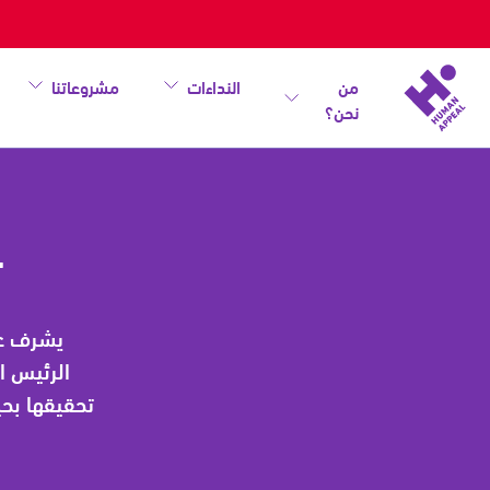
من
النداءات
مشروعاتنا
نحن؟
تعرف
على
مجلس
ت
الإدارة
يشرف عل
الرئيس ا
تحقيقها بحي