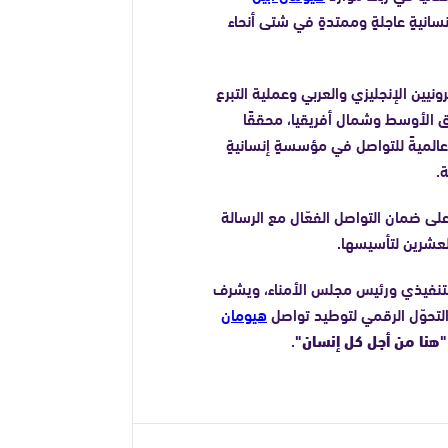
سانيةٍ عاجلةٍ وممتدةٍ في شتى أنحاء
نيين الإنجليزي والعربي وعملية التبرع
ق الأوسط وشمال أفريقيا، محققًا
الميةً للتواصل في مؤسسةٍ إنسانيةٍ
.
ى ضمان التواصل الفعّال مع الرسالة
لعشرين لتأسيسها.
يس التنفيذي ورئيس مجلس الأمناء، ويشرف
التحوّل الرقمي لتوطيد تواصل
هيومان
"هنا من أجل كل إنسان"
.