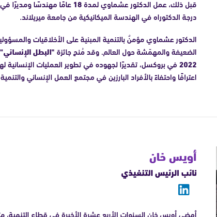
قبل ذلك، عمل الدكتور عشماوي لمدة
18
عامًا مهندسًا ومديرًا ف
درجة الدكتوراه في الهندسة الميكانيكية من جامعة ميريلاند.
الدكتور عشماوي مؤمنٌ بالتنمية المبنية على الأخلاقيات والمسؤولية
الضعيفة والمهمّشة حول العالم. وقد مُنح جائزة
"البطل الإنساني"
2022
في بروكسل، تقديرًا لجهوده في تطوير العمليات الإنسانية لهيو
اعترافًا واحتفاءً بالأفراد البارزين في مجتمع العمل الإنساني والتنم
أويس خان
نائب الرئيس التنفيذي
أمضى أويس خان السنوات الأربع عشرة الأخيرة في قطاع التنمية، متف