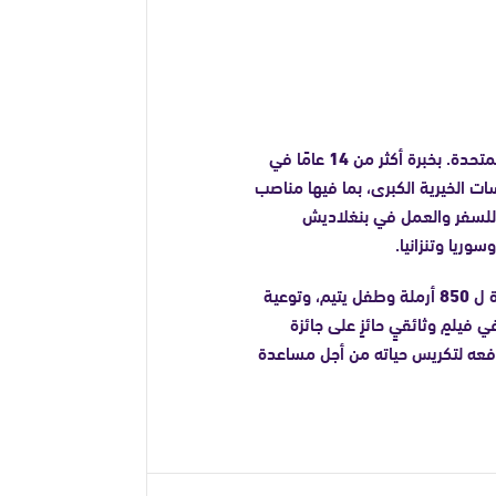
تحدة. بخبرة أكثر من
14
عامًا في
ت الخيرية الكبرى، بما فيها مناصب
 للسفر والعمل في بنغلاديش
وريا وتنزانيا.
ة ل
850
أرملة وطفل يتيم، وتوعية
 فيلمٍ وثائقيٍ حائزٍ على جائزة
ودفعه لتكريس حياته من أجل مساعدة