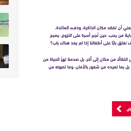
عني أن تفقد مكان الذاكرة، ودفء المائدة،
ة من يحب. حين تُجبر أسرة على النزوح، يصبح
ف نغلق بابًا على أطفالنا إذا لم يعد هناك باب؟
نتقالًا من مكان إلى آخر، بل صدمة تهزّ الحياة من
، بل بما تعيده من شعور بالأمان، وما تصونه من
ض