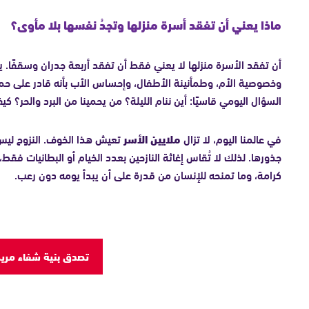
ماذا يعني أن تفقد أسرة منزلها وتجدُ نفسها بلا مأوى؟
أن تفقد الأسرة منزلها لا يعني فقط أن تفقد أربعة جدران وسقفًا. ي
وخصوصية الأم، وطمأنينة الأطفال، وإحساس الأب بأنه قادر على حماي
السؤال اليومي قاسيًا: أين ننام الليلة؟ من يحمينا من البرد والحر؟ كي
في عالمنا اليوم، لا تزال
ملايين الأسر
تعيش هذا الخوف. النزوح ليس ا
جذورها. لذلك لا تُقاس إغاثة النازحين بعدد الخيام أو البطانيات فقط
كرامة، وما تمنحه للإنسان من قدرة على أن يبدأ يومه دون رعب.
تصدق بنية شفاء مري