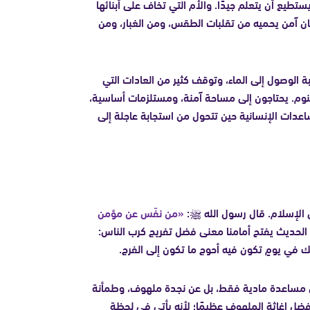
يستطيع أن يتعلم جيدًا. والأم التي تخاف على أبنائها
مكان آمن يحميه من تقلبات الطقس، ومن الغبار، ومن
 الوصول إلى الماء، وتوقف كثير من العادات التي
للنوم. يحتاجون إلى مساحة آمنة، ومستلزمات أساسية،
عدات الإنسانية حين تتحول من استجابة عاجلة إلى
 الإسلام. قال رسول الله ﷺ:
«من نفّس عن مؤمن
 الحديث يفتح أمامنا معنى فضل تفريج كرب الناس:
بك في يومٍ تكون فيه أحوج ما تكون إلى الفرج.
 عن مساعدة مادية فقط، بل عن نجدة ملهوف، وطمأنة
فضل إغاثة الملهوف عظيمًا؛ لأنه يأتي في لحظة