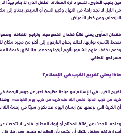
حين يغيب المأوى، تتسع دائرة المعاناة. الطفل الذي لا ينام جيدًا لا 
في الليل لا تجد راحة في النهار. وكبير السن أو المريض يحتاج إلى 
الازدحام، ومن خطر الأمراض.
فقدان المأوى يعني غالبًا فقدان الخصوصية، وتراجع النظافة، وصعوبة
تحفظ للأسرة توازنها. لذلك يحتاج النازحون إلى أكثر من مجرد مكان 
ودعم يخفف عنهم الشعور بأنهم تُركوا وحدهم. هنا تظهر قيمة المسا
جسر نحو التعافي.
ماذا يعني تفريج الكرب في الإسلام؟
تفريج الكرب في الإسلام هو عبادة عظيمة تعبّر عن جوهر الرحمة في
كربة من كرب الدنيا، نفّس الله عنه كربة من كرب يوم القيامة»
. وهذا
أن الكربة التي ترفعها عن إنسان اليوم قد تكون سببًا في رحمة الله 
وعندما نتحدث عن إغاثة المحتاج أو إيواء المحتاج، فنحن لا نتحدث
أسرة خائفة وطفل ينتظر أن يشعر بأن العالم لم ينسه. ومن هنا كان 