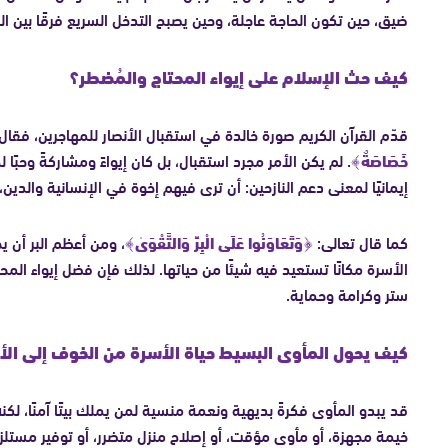
ضيق، حين تكون الحاجة عاجلة، وحين يصبح التدخل السريع فرقًا بين ا
كيف حث الإسلام على إيواء المحتاج والمُضطر؟
قدّم القرآن الكريم صورة خالدة في استقبال الأنصار للمهاجرين، فقال
خَصَاصَةٌ﴾
. لم يكن الأمر مجرد استقبال، بل كان إيواءً ومشاركةً وحبً
إيمانيًا لمعنى دعم النازحين: أن ترى فيهم إخوة في الإنسانية والدين، ل
كما قال تعالى:
﴿وَتَعَاوَنُوا عَلَى الْبِرِّ وَالتَّقْوَىٰ﴾
، ومن أعظم البر أن ي
الأسرة مكانًا تستعيد فيه شيئًا من حياتها. لذلك فإن فضل إيواء المح
ستر وكرامة وحماية.
كيف يحول المأوى البسيط حياة الأسرة من الخوف إلى الأ
قد يبدو المأوى فكرةً بديهية ونعمة منسية لمن يملك بيتًا آمنًا، لكن
خيمة مجهزة، أو مأوى مؤقت، أو إصلاح منزل متضرر، أو توفير مستلز