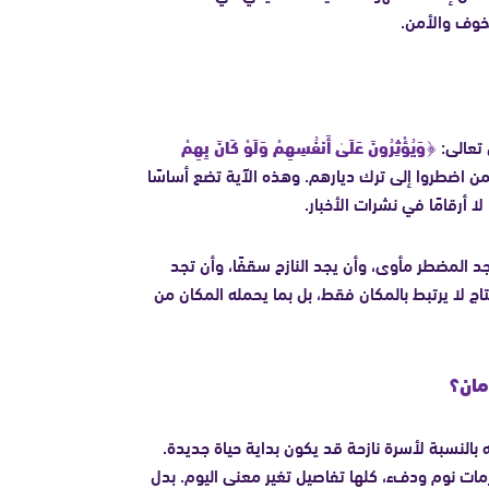
لخوف والأمن.
 تعالى:
﴿وَيُؤْثِرُونَ عَلَىٰ أَنفُسِهِمْ وَلَوْ كَانَ بِهِمْ
ا لمن اضطروا إلى ترك ديارهم. وهذه الآية تضع أساسًا
ا أرقامًا في نشرات الأخبار.
جد المضطر مأوى، وأن يجد النازح سقفًا، وأن تجد
تاج لا يرتبط بالمكان فقط، بل بما يحمله المكان من
مان؟
ه بالنسبة لأسرة نازحة قد يكون بداية حياة جديدة.
مات نوم ودفء، كلها تفاصيل تغير معنى اليوم. بدل