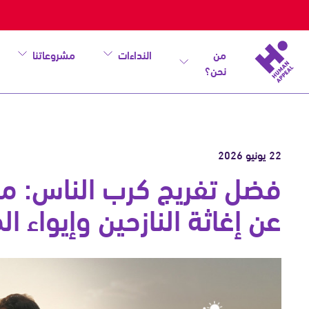
من
النداءات
مشروعاتنا
نحن؟
22 يونيو 2026
فضل تفريج كرب الناس: ماذ
عن إغاثة النازحين وإيواء ا