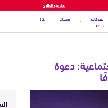
نداء غزة الطارئ
الصدقات
حملاتنا
غزة
والنذر
جتماعية: دعوة
ًا
خطأ
الت
أغلق