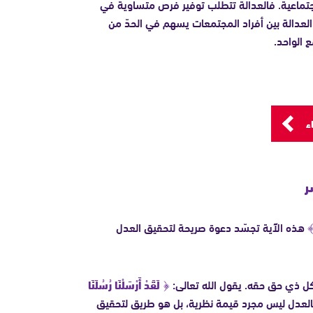
جتماعية. فالعدالة تتطلب توفير فرص متساوية في
ر العدالة بين أفراد المجتمعات يسهم في الحدّ من
 الواحد.
ء
ر
 ﴾
هذه الآية تجسّد دعوة صريحة لتحقيق العدل
 كل ذي حق حقه. يقول الله تعالى:
﴿ لَقَدْ أَرْسَلْنَا رُسُلَنَا
لعدل ليس مجرد قيمة نظرية، بل هو طريق لتحقيق