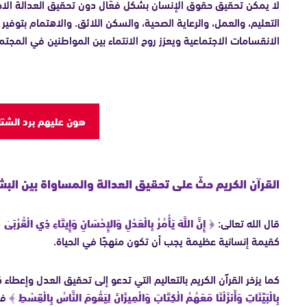
لا يمكن تحقيق حقوق الإنسان بشكل فعّال دون تحقيق العدالة الا
التعليم، والعمل، والرعاية الصحية، والسكن اللائق. والاهتمام بتوفي
الانقسامات الاجتماعية ويعزز روح الانتماء بين المواطنين في المجتمع
هون عليهم برد الشتا
القرآن الكريم حثّ على تحقيق العدالة والمساواة بين البش
قال الله تعالى:
﴿ إِنَّ اللَّهَ يَأْمُرُ بِالْعَدْلِ وَالإِحْسَانِ وَإِيتَاءِ ذِي الْقُرْبَىٰ
كقيمة إنسانية عظيمة يجب أن تكون منهجًا في الحياة.
كما يزخر القرآن الكريم بالتعاليم التي تدعو إلى تحقيق العدل وإعطاء
بِالْبَيِّنَاتِ وَأَنزَلْنَا مَعَهُمُ الْكِتَابَ وَالْمِيزَانَ لِيَقُومَ النَّاسُ بِالْقِسْطِ ﴾
فا